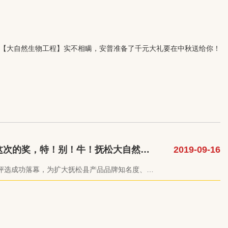
【大自然生物工程】实不相瞒，安普准备了千元大礼要在中秋送给你！
这次的奖，特！别！牛！抚松大自然—
2019-09-16
县十大品牌称号
评选成功落幕，为扩大抚松县产品品牌知名度、美
，打造抚松县域品牌，抚松县人民政府特别举办此
、政府、大众评委严格打分，评选出抚松县十大品