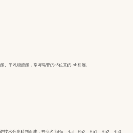
、半乳糖醛酸，常与皂苷的c3位置的-oh相连。
分离精制而成，被命名为Ro、Ral、Ra2、Rb1、Rb2、Rb3、