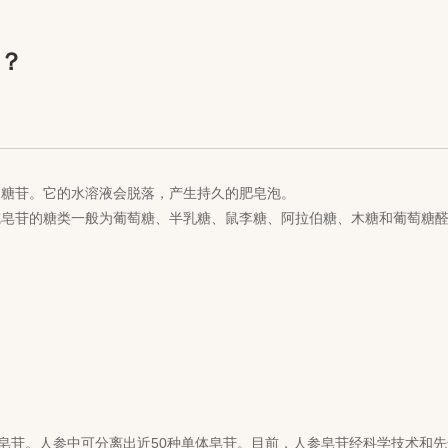
？
的糖苷。它的水溶液会脱落，产生持久的肥皂泡。
皂苷的糖类一般为葡萄糖、半乳糖、鼠李糖、阿拉伯糖、木糖和葡萄糖醛酸
苷。人参中可分离出近50种单体皂苷。目前，人参皂苷经科学技术和先进技术