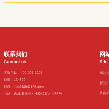
野山参的药用效果比普通的人参效果要好很多，是由于人参在种植期
野山参一样在纯天然无污染的环境中自由生长，长达数十年的汲取大
华营养。
联系我们
网
Contact us
Site
客服电话：400-006-1203
网站
邮编：134500
新闻
邮箱：lcm0439@126.com
防伪
地址：吉林省抚松县抚松镇育才街58号