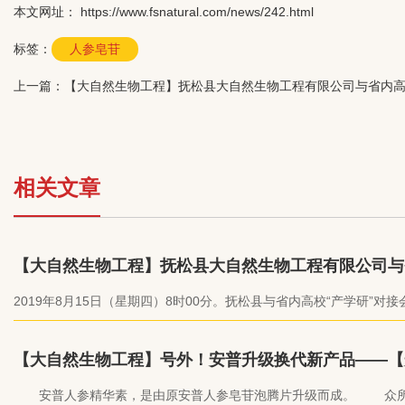
本文网址： https://www.fsnatural.com/news/242.html
标签：
人参皂苷
上一篇：
【大自然生物工程】抚松县大自然生物工程有限公司与省内高
相关文章
【大自然生物工程】抚松县大自然生物工程有限公司与
高校“产学研”对接，深化产学研合作
2019年8月15日（星期四）8时00分。抚松县与省内高校“产学研”对
松县行政中心一号楼二楼大会议室召开。抚松县大自然生物工程有限
负责人作为企业代表参加此次会议，与工信局组织企业及吉林大学带
团队进行技术对接，通过深化产学研合作进一步促进企业科研成果转
【大自然生物工程】号外！安普升级换代新产品——【
人参精华素】即将上市！
安普人参精华素，是由原安普人参皂苷泡腾片升级而成。 众所周知，