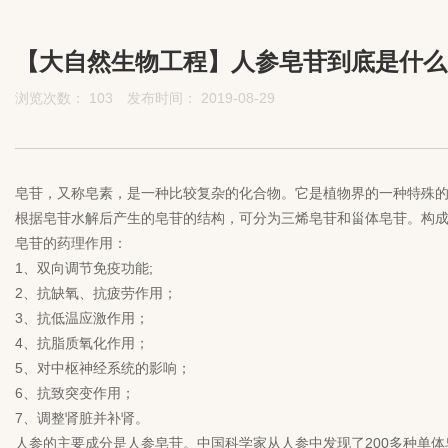
【大自然生物工程】人参皂苷到底是什么
浏览次数：
103
发布时间： 2019-08-29
皂苷，又称皂素，是一种比较复杂的化合物。它是植物界的一种特殊
根据皂苷水解后产生的皂苷的结构，可分为三烯皂苷和甾体皂苷。构成
皂苷的药理作用：
1、双向调节免疫功能;
2、抗缺氧、抗疲劳作用；
3、抗低温应激作用；
4、抗脂质氧化作用；
5、对中枢神经系统的影响；
6、抗致突变作用；
7、调整肾脏并补肾。
人参的主要成分是
人参皂苷
。中国科学家从人参中发现了200多种单体皂