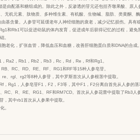
Glaco。它们都是由配基和糖组成的。除此之外，反渗透的苷元还包括齐墩果酸、
酸、无机元素、肽物质、多种维生素、有机酸、生物碱、脂肪、类黄酮、
程度上降低体内自由基含量。人参苷可延缓老年人神经细胞的衰老，减少记忆损伤
Rg1和Rb1可以促进幼鼠的体内发育，促进成年后获得记忆的过程，避免
基础。
细胞老化，扩张血管，降低血压和血糖，改善肝细胞蛋白质和DNA的合
2，Rb1，Rb2，Rb3，Rc，Rd，Re，Rf和Rg1。
RB、RC、RD、RE、RF、RG1和RF等15种人参皂苷。
、re、rgl、rg2等8种人参苷，其中罗斯首次从人参根茎中提取。
c-，Rf，Rg1，人参皂苷F1，F2，F3等，其中F1，F2分离自首先从人
、RC、R、RE、RG1、RF和RM7CD。首次从人参花蕾中提取了Rb3
种人参苷，其中rb1首次从人参果中提取。
变化。