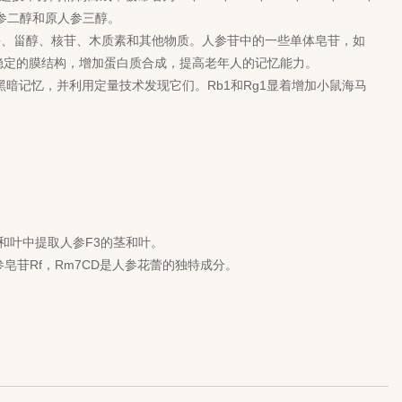
原人参二醇和原人参三醇。
酶、甾醇、核苷、木质素和其他物质。人参苷中的一些单体皂苷，如
。具有稳定的膜结构，增加蛋白质合成，提高老年人的记忆能力。
黑暗记忆，并利用定量技术发现它们。Rb1和Rg1显着增加小鼠海马
成。
参的茎和叶中提取人参F3的茎和叶。
人参皂苷Rf，Rm7CD是人参花蕾的独特成分。