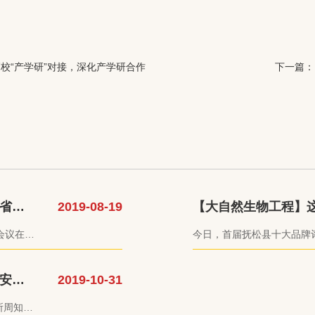
校“产学研”对接，深化产学研合作
下一篇：
省内
2019-08-19
【大自然生物工程】
安普品牌获首届抚松
接会议在抚
今日，首届抚松县十大品牌
公司企业
誉度，提高全县产业竞争力
领的专家
次评选活动。现场经过专家
化。
安普
2019-10-31
牌。