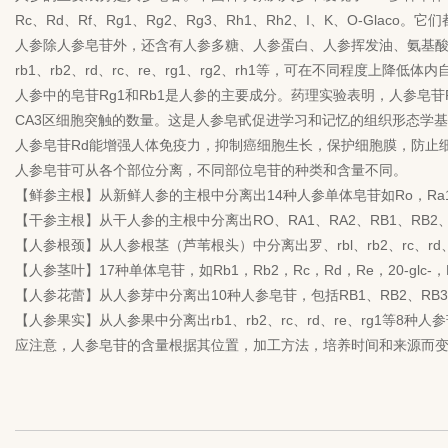
Rc、Rd、Rf、Rg1、Rg2、Rg3、Rh1、Rh2、I、K、O-
人参除人参皂苷外，还含有人参多糖、人参蛋白、人参挥发油、氨基
rb1、rb2、rd、rc、re、rg1、rg2、rh1等，可在不同
人参中的皂苷Rg1和Rb1是人参的主要成分。药理实验表明，人参皂苷
CA3区细胞突触的数量。这是人参皂甙促进学习和记忆的组织形态学
人参皂苷Rd能增强人体免疫力，抑制癌细胞生长，保护细胞膜，防止
人参皂苷可从各个部位分离，不同部位皂苷的种类和含量不同。
【鲜参主根】从新鲜人参的主根中分离出14种人参单体皂苷如Ro，Ra1，Ra
【干参主根】从干人参的主根中分离出RO、RA1、RA2、RB1、RB2、
【人参根颈】从人参根茎（芦苇根头）中分离出罗、rbl、rb2、rc、rd
【人参茎叶】17种单体皂苷，如Rb1，Rb2，Rc，Rd，Re，20-gl
【人参花蕾】从人参芽中分离出10种人参皂苷，包括RB1、RB2、RB3
【人参果实】从人参果中分离出rb1、rb2、rc、rd、re、rg1等8
应注意，人参皂苷的含量根据其位置，加工方法，培养时间和来源而