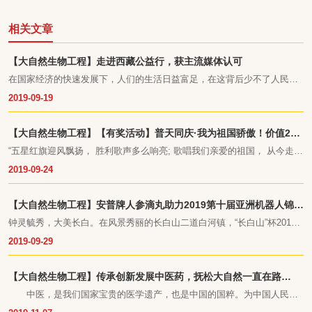
相关文章
【大自然生物工程】走进西藏公益行，获主流媒体认可
在国家经济的快速发展下，人们的生活日益富足，在这背后少不了人民解
放军的守护。为了加强军民融合，支持国防建设，吉林省抚松县大自然生
2019-09-19
物工程有限公司在临近八一建军节期间，为雪域高原的西藏军营送去了自
己的一份爱心。吉林日报、抚松发布、参业协会、凤凰网等主流媒体都相
继进行报道，对此次公益活动进行了高度赞赏和认可。
【大自然生物工程】【有奖活动】普天同庆·我为祖国骄傲！价值218
元安普牌人参滴丸免费领
“五星红旗迎风飘扬， 胜利歌声多么响亮; 歌唱我们亲爱的祖国， 从今走向
繁荣富强……”
2019-09-24
【大自然生物工程】安普牌人参滴丸助力2019第十届亚洲机器人锦标
赛中国选拔赛
钟灵毓秀，大美长白。在风景秀丽的长白山二道白河镇，“长白山”杯2019
第十届亚洲机器人锦标赛中国选拔赛北大区赛于9月19日当天正式拉开帷
2019-09-29
幕，
【大自然生物工程】传承创新发展中医药，抚松大自然一直在路
上……
中医，是我们国家宝贵的医学遗产，也是中国的国粹。为中国人民的
健康立下了不朽的功勋，从《黄帝内经》到《本草纲目》，让很多国人对