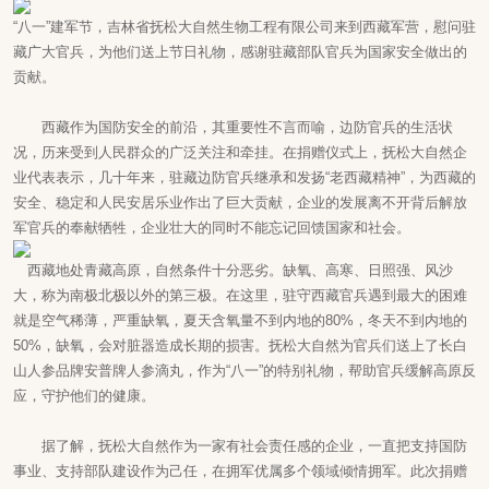
“八一”建军节，吉林省抚松大自然生物工程有限公司来到西藏军营，慰问驻
藏广大官兵，为他们送上节日礼物，感谢驻藏部队官兵为国家安全做出的
贡献。
西藏作为国防安全的前沿，其重要性不言而喻，边防官兵的生活状
况，历来受到人民群众的广泛关注和牵挂。在捐赠仪式上，抚松大自然企
业代表表示，几十年来，驻藏边防官兵继承和发扬“老西藏精神”，为西藏的
安全、稳定和人民安居乐业作出了巨大贡献，企业的发展离不开背后解放
军官兵的奉献牺牲，企业壮大的同时不能忘记回馈国家和社会。
西藏地处青藏高原，自然条件十分恶劣。缺氧、高寒、日照强、风沙
大，称为南极北极以外的第三极。在这里，驻守西藏官兵遇到最大的困难
就是空气稀薄，严重缺氧，夏天含氧量不到内地的80%，冬天不到内地的
50%，缺氧，会对脏器造成长期的损害。抚松大自然为官兵们送上了长白
山人参品牌安普牌人参滴丸，作为“八一”的特别礼物，帮助官兵缓解高原反
应，守护他们的健康。
据了解，抚松大自然作为一家有社会责任感的企业，一直把支持国防
事业、支持部队建设作为己任，在拥军优属多个领域倾情拥军。此次捐赠