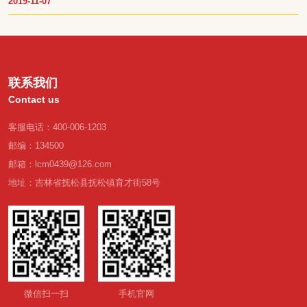
2019-11-07
中医都深信不疑。中医药学作为中国民族伟大的创造，也是打开中华文明
宝库的钥匙，为中华民族繁衍生息作出了巨大贡献，对世界文明进步产生
了积极影响。一直以来，国家也大力推广中医药学，将中医应用到更广泛
的领域。人参作为“百草之王”在中医大健康领域势必会成为主力军。
联系我们
Contact us
客服电话：400-006-1203
邮编：134500
邮箱：lcm0439@126.com
地址：吉林省抚松县抚松镇育才街58号
微信扫一扫
手机官网