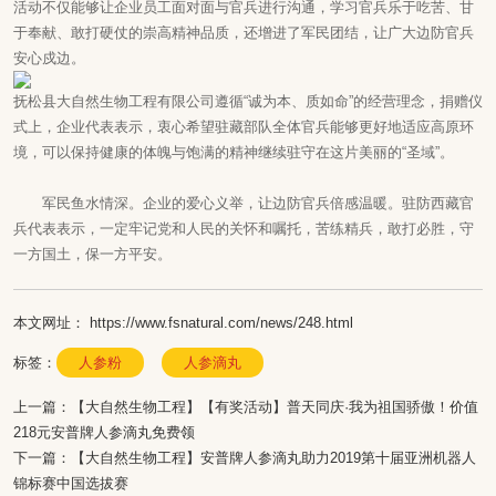
活动不仅能够让企业员工面对面与官兵进行沟通，学习官兵乐于吃苦、甘
于奉献、敢打硬仗的崇高精神品质，还增进了军民团结，让广大边防官兵
安心戍边。
抚松县大自然生物工程有限公司遵循“诚为本、质如命”的经营理念，捐赠仪
式上，企业代表表示，衷心希望驻藏部队全体官兵能够更好地适应高原环
境，可以保持健康的体魄与饱满的精神继续驻守在这片美丽的“圣域”。
军民鱼水情深。企业的爱心义举，让边防官兵倍感温暖。驻防西藏官
兵代表表示，一定牢记党和人民的关怀和嘱托，苦练精兵，敢打必胜，守
一方国土，保一方平安。
本文网址： https://www.fsnatural.com/news/248.html
标签：
人参粉
人参滴丸
上一篇：
【大自然生物工程】【有奖活动】普天同庆·我为祖国骄傲！价值
218元安普牌人参滴丸免费领
下一篇：
【大自然生物工程】安普牌人参滴丸助力2019第十届亚洲机器人
锦标赛中国选拔赛