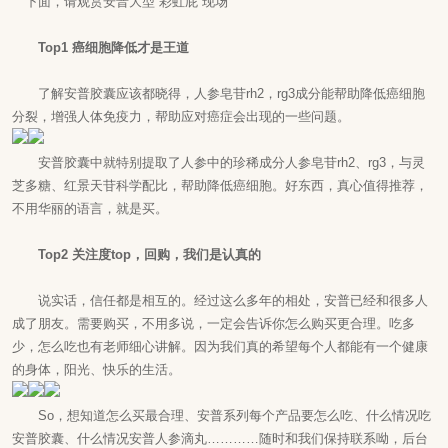
下面，请观赏安普大型“彩虹屁”现场
Top1 癌细胞降低才是王道
了解安普胶囊应该都晓得，
人参皂苷
rh2，rg3成分能帮助降低癌细胞
分裂，增强人体免疫力，帮助应对癌症会出现的一些问题。
安普胶囊中就特别提取了人参中的珍稀成分
人参皂苷rh2
、rg3，与灵
芝多糖、红景天苷科学配比，帮助降低癌细胞。好东西，真心值得推荐，
不用华丽的语言，就是买。
Top2 关注度top，回购，我们是认真的
说实话，信任都是相互的。经过这么多年的相处，安普已经和很多人
成了朋友。需要购买，不用多说，一定会告诉你怎么购买更合理。吃多
少，怎么吃也有老师细心讲解。因为我们真的希望每个人都能有一个健康
的身体，阳光、快乐的生活。
So，想知道怎么买最合理、安普系列每个产品要怎么吃、什么情况吃
安普胶囊、什么情况安普人参滴丸…………随时和我们保持联系呦，后台