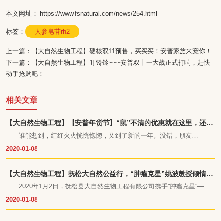
本文网址： https://www.fsnatural.com/news/254.html
标签：
人参皂苷rh2
上一篇：
【大自然生物工程】硬核双11预售，买买买！安普家族来宠你！
下一篇：
【大自然生物工程】叮铃铃~~~安普双十一大战正式打响，赶快
动手抢购吧！
相关文章
【大自然生物工程】【安普年货节】“鼠”不清的优惠就在这里，还等
啥呢？
谁能想到，红红火火恍恍惚惚，又到了新的一年。没错，朋友
们!!2020就这么悄然的到来了!话不多说，先给您拜个早年hhhh~
2020-01-08
【大自然生物工程】抚松大自然公益行，“肿瘤克星”姚波教授倾情讲
授癌症预防知识
2020年1月2日，抚松县大自然生物工程有限公司携手“肿瘤克星”—姚
波教授及义心堂连锁大药房共同举办了防癌抗癌专项公益讲座。义心堂医
2020-01-08
药连锁有限公司是我省著名连锁药房，更是当地人心里最信任最认可的药
房。