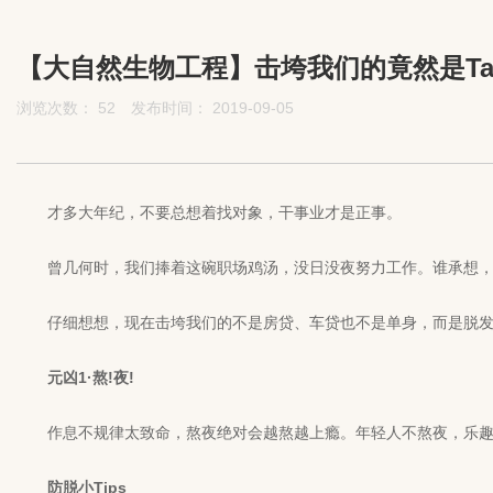
【大自然生物工程】击垮我们的竟然是Ta
浏览次数：
52
发布时间： 2019-09-05
才多大年纪，不要总想着找对象，干事业才是正事。
曾几何时，我们捧着这碗职场鸡汤，没日没夜努力工作。谁承想，短
仔细想想，现在击垮我们的不是房贷、车贷也不是单身，而是脱发
元凶1·熬!夜!
作息不规律太致命，熬夜绝对会越熬越上瘾。年轻人不熬夜，乐趣少一
防脱小Tips