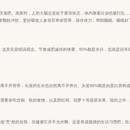
个讨厌鬼吧。熬夜时，人的大脑总是处于紧张状态，体内激素分泌也被打乱
参颗粒
冲饮，更好吸收
人参皂苷
单体营养，保存体力，帮助睡眠。睡眠好
，这其实是错误观念。节食减肥减掉的体重，80%都是水分，也就是说
不开营养，头发的生长也自然离不开养分。头发90%都是由蛋白质构成
要多吃含铜、铁的食物，以及西红柿、胡萝卜等蔬菜水果。除此之外，
“秃”然的自我，但健康它并不允许啊。还是养成规律的生活习惯吧，给