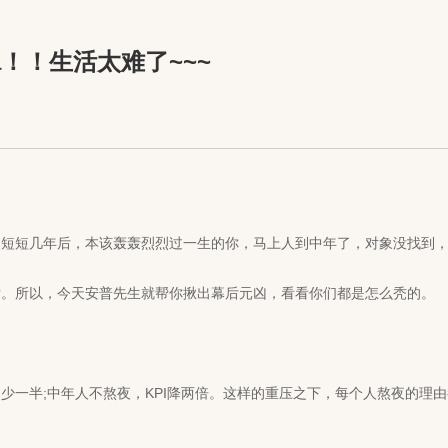
！！生活太难了~~~
短几年后，本该轰轰烈烈过一生的你，马上人到中年了，对象没找到，事
。所以，今天安普先生就帮你揪出幕后元凶，看看你们都是怎么秃的。
半;中年人不熬夜，KPI降两倍。这样的重压之下，每个人熬夜的理由