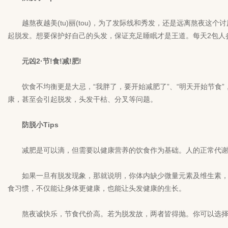
越熬夜越美(tu)丽(tou)，为了发际线和秀发，还是远离熬夜这
起脱发。想要保护好自己的头发，保证充足睡眠才是王道。每天2包
人
元凶2·节!食!减!肥!
饮食不均衡更是大忌，“我胖了，要开始减肥了”、“明天开始节食”
康，甚至会引起脱发，头发干枯、分叉等问题。
防脱小Tips
减肥是可以滴，但需要以健康营养的饮食作为基础。人的正常代谢离
如果一旦有脱发现象，那就说明，你体内缺少微量元素及维生素，需
食习惯，不仅能让身体更健康，也能让头发健康的生长。
熬夜诚快乐，节食代价高。若为脱发故，两者皆得抛。你可以选择做