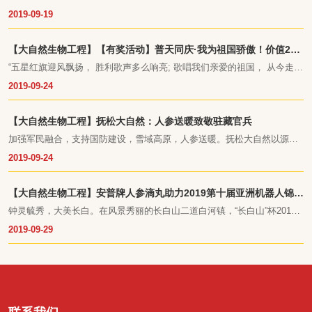
放军的守护。为了加强军民融合，支持国防建设，吉林省抚松县大自然生
2019-09-19
物工程有限公司在临近八一建军节期间，为雪域高原的西藏军营送去了自
己的一份爱心。吉林日报、抚松发布、参业协会、凤凰网等主流媒体都相
继进行报道，对此次公益活动进行了高度赞赏和认可。
【大自然生物工程】【有奖活动】普天同庆·我为祖国骄傲！价值218
元安普牌人参滴丸免费领
“五星红旗迎风飘扬， 胜利歌声多么响亮; 歌唱我们亲爱的祖国， 从今走向
繁荣富强……”
2019-09-24
【大自然生物工程】抚松大自然：人参送暖致敬驻藏官兵
加强军民融合，支持国防建设，雪域高原，人参送暖。抚松大自然以源自
长白山的天赐好人参献礼“八一”，践行民族企业的责任与担当，为密切军民
2019-09-24
融合奉献自己的一份力量。
【大自然生物工程】安普牌人参滴丸助力2019第十届亚洲机器人锦标
赛中国选拔赛
钟灵毓秀，大美长白。在风景秀丽的长白山二道白河镇，“长白山”杯2019
第十届亚洲机器人锦标赛中国选拔赛北大区赛于9月19日当天正式拉开帷
2019-09-29
幕，