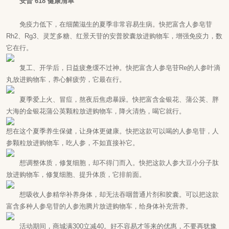
安普 618 健康清单
免疫力低下，在细菌滋生的夏季非常容易生病。快把富含
人参皂苷
Rh2、Rg3、灵芝多糖、红景天苷的安普胶囊放进购物车，增强免疫力，数
它在行。
复工、开学后，日益疲惫缓不过神。快把富含人参皂苷Re的人参叶滴
丸放进购物车，养心解疲劳，它最在行。
夏季爱上火、冒痘，熬夜后焦虑暴躁。快把富含金银花、蒲公英、胖
大海的金银花蒲公英颗粒放进购物车，降火清热，喝它就行。
想在这个夏季养生保健，让身体更健康。快把这款可以喝的人参皂苷，
人
参颗粒
放进购物车，吃人参，不如直接补它。
想调整体质，修复细胞，却不得门而入。快把这款人参大豆小分子肽
放进购物车，修复细胞、提升体质，它排前面。
想吸收人参精华补养身体，却无法吞咽普通片剂和胶囊。可以把这款
富含多种人参皂苷的人参泡腾片放进购物车，给身体补充营养。
活动期间，商城满300立减40。好不容易才等来的优惠，不要再犹豫