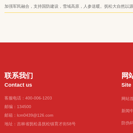
此次公益活动进行了高度赞赏和认可。
加强军民融合，支持国防建设，雪域高原，人参送暖。抚松大自然以
山的天赐好人参献礼“八一”，践行民族企业的责任与担当，为密切军民
献自己的一份力量。
联系我们
网
Contact us
Site
客服电话：400-006-1203
网站
邮编：134500
新闻
邮箱：lcm0439@126.com
防伪
地址：吉林省抚松县抚松镇育才街58号