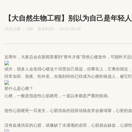
【大自然生物工程】别以为自己是年轻人
浏览次数：
186
发布时间： 2019-08-05
近两年，大家总会在新闻里看到“青年才俊”突然心梗发作，可能昨天
或许，很多人会觉得心梗这个词里自己很远，但事实上，它离你很近
经常加班、熬夜、吃外卖，在顷刻间你已经成为心梗的候选人，被它
那什么是心梗？
心梗，一般是指急性心肌梗死，一直以来都是严重的疾病。
急性心肌梗死一旦发生，心脏供血的冠状动脉血管会被堵塞，心脏的
没有血液供应的心脏，就像缺了水灌溉的农田，心肌就会缺血，心源性休