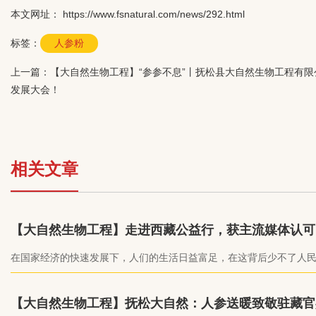
本文网址： https://www.fsnatural.com/news/292.html
标签：
人参粉
上一篇：
【大自然生物工程】“参参不息”丨抚松县大自然生物工程有限
发展大会！
相关文章
【大自然生物工程】走进西藏公益行，获主流媒体认可
在国家经济的快速发展下，人们的生活日益富足，在这背后少不了人
的守护。为了加强军民融合，支持国防建设，吉林省抚松县大自然生
限公司在临近八一建军节期间，为雪域高原的西藏军营送去了自己的
心。吉林日报、抚松发布、参业协会、凤凰网等主流媒体都相继进行
【大自然生物工程】抚松大自然：人参送暖致敬驻藏官