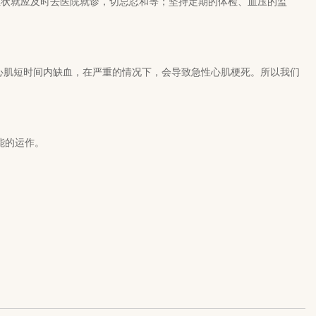
症状就应及时去医院就诊，切忌忍和等；坚持定期的体检、血压的监
心肌短时间内缺血，在严重的情况下，会导致急性心肌梗死。所以我们
能的运作。