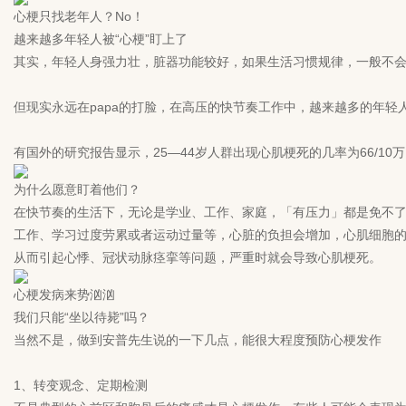
心梗只找老年人？No！
越来越多年轻人被“心梗”盯上了
其实，年轻人身强力壮，脏器功能较好，如果生活习惯规律，一般不
但现实永远在papa的打脸，在高压的快节奏工作中，越来越多的年
有国外的研究报告显示，25—44岁人群出现心肌梗死的几率为66/1
为什么愿意盯着他们？
在快节奏的生活下，无论是学业、工作、家庭，「有压力」都是免不
工作、学习过度劳累或者运动过量等，心脏的负担会增加，心肌细胞
从而引起心悸、冠状动脉痉挛等问题，严重时就会导致心肌梗死。
心梗发病来势汹汹
我们只能“坐以待毙”吗？
当然不是，做到安普先生说的一下几点，能很大程度预防心梗发作
1、转变观念、定期检测