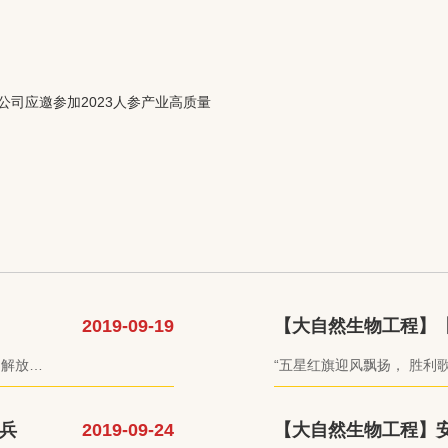
公司应邀参加2023人参产业高质量
2019-09-19
【大自然生物工程】
价值218元安普牌人
民解放军
“五星红旗迎风飘扬， 胜利歌声多么响亮; 歌唱我们亲爱的祖国， 从今走向繁荣
物工程有
富强……”
一份爱
报道，对
兵
2019-09-24
【大自然生物工程】安