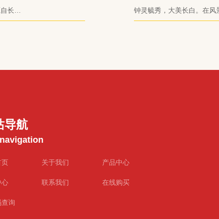
器人锦标赛中国选拔
源自长白
钟灵毓秀，大美长白。在风景
融合奉
届亚洲机器人锦标赛中国选
站导航
 navigation
首页
关于我们
产品中心
中心
联系我们
在线购买
码查询