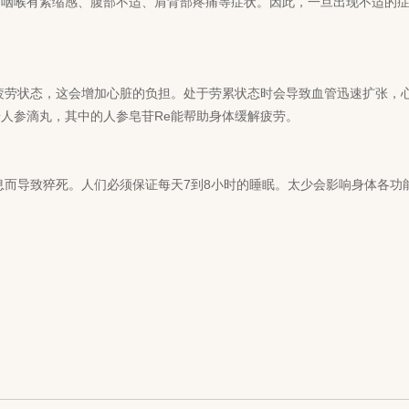
为咽喉有紧缩感、腹部不适、肩背部疼痛等症状。因此，一旦出现不适的
疲劳状态，这会增加心脏的负担。处于劳累状态时会导致血管迅速扩张，
普人参滴丸，其中的
人参皂苷
Re能帮助身体缓解疲劳。
而导致猝死。人们必须保证每天7到8小时的睡眠。太少会影响身体各功