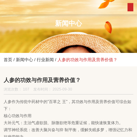
新闻中心
首页
/
新闻中心
/
行业新闻
/
人参的功效与作用及营养价值？
人参的功效与作用及营养价值？
浏览次数：
107
发布时间： 2025-09-30
人参作为传统中药材中的"百草之 王"，其功效与作用及营养价值可综合如
下：
核心功效与作用
大补元气‌：主治气虚欲脱、脉微欲绝等危重证候，能快速恢复体力‌。
调节神经系统‌：改善大脑兴奋与抑 制平衡，缓解失眠多梦，增强记忆力和
抗疲劳能力‌。