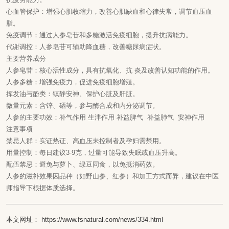
心血管保护‌：增强心肌收缩力，改善心肌缺血和心律失常，调节血压血
脂‌。
免疫调节‌：通过人参皂苷和多糖激活免疫细胞，提升抗病能力‌。
代谢调控‌：人参皂苷可辅助降血糖，改善糖尿病症状‌。
主要营养成分
人参皂苷‌：核心活性成分，具有抗氧化、抗 炎及改善认知功能的作用‌。
人参多糖‌：增强免疫力，促进免疫细胞增殖‌。
挥发油与酚类‌：镇静安神、保护心脏及肝脏‌。
微量元素‌：含锌、硒等，参与酶合成和内分泌调节‌。
人参的主要功效：补气作用 生津作用 补益脾气 补益肺气 安神作用
注意事项
禁忌人群‌：实证热证、高血压未控制者及孕妇需禁用‌。
用量控制‌：每日建议3-9克，过量可能导致失眠或血压升高‌。
配伍禁忌‌：避免与萝卜、绿豆同食，以免抵消药效‌。
人参的滋补效果因品种（如野山参、红参）和加工方式而异，建议在中医
师指导下根据体质选择‌。
本文网址： https://www.fsnatural.com/news/334.html